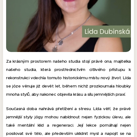
Za krásným prostorem našeho studia stojí právě ona, majitelka
našeho studia, která prostřednictvím citlivého přístupu k
rekonstrukci vdechla tomuto historickému místu nový život. Lída
se józe věnuje již devět let, během nichž prozkoumala hloubky
mnoha stylů, aby nakonec objevila krásu a sílu jemnějších praxí.
Současná doba nahrává přetížení a stresu. Lída věří, že právě
jemnější styly jógy mohou nabídnout nejen fyzickou úlevu, ale
také mentální klid a regeneraci. Její lekce pomáhají nejen
posilovat své tělo, ale především uklidnit mysl a napojit se na