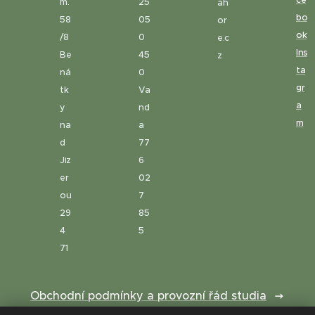
ce
m.
25
ah
bo
58
05
or
ok
/8
0
e.c
Ins
Be
45
z
ta
ná
0
gr
tk
Va
a
y
nd
m
na
a
d
77
Jiz
6
er
02
ou
7
29
85
4
5
71
Obchodní podmínky a provozní řád studia