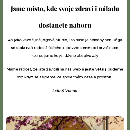
Jsme místo, kde svoje
zdraví i náladu
dostanete nahoru
Asi jako každé jiné jógové studio, i to naše je splněný sen. Jóga
se stala naší radostí, útěchou i povzbuzením od první lekce,
kterou jsme kdysi dávno absolvovaly.
Máme radost, že jste zavítali na náš web a ještě větší ji budeme
mít, když se sejdeme ve společném čase a prostoru!
Lída & Vanda