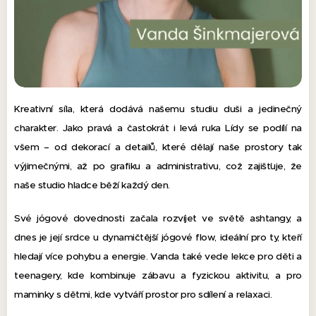
Kreativní síla, která dodává našemu studiu duši a jedinečný
charakter. Jako pravá a častokrát i levá ruka Lídy se podílí na
všem – od dekorací a detailů, které dělají naše prostory tak
výjimečnými, až po grafiku a administrativu, což zajišťuje, že
naše studio hladce běží každý den.
Své jógové dovednosti začala rozvíjet ve světě ashtangy, a
dnes je její srdce u dynamičtější jógové flow, ideální pro ty, kteří
hledají více pohybu a energie. Vanda také vede lekce pro děti a
teenagery, kde kombinuje zábavu a fyzickou aktivitu, a pro
maminky s dětmi, kde vytváří prostor pro sdílení a relaxaci.