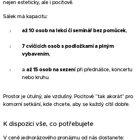
nejen esteticky, ale i pocitově.
Sálek má kapacitu:
až 10 osob na lekci či seminář bez pomůcek
,
7 cvičících osob s podložkami a plným
vybavením
,
a
až 15 osob na sezení
při přednášce, koncertu
nebo kruhu.
Prostor je útulný, ale vzdušný. Pocitově "tak akorát" pro
komorní setkání, kde chcete, aby se každý cítil dobře.
K dispozici vše, co potřebujete
V ceně jednorázového pronájmu od nás dostanete: