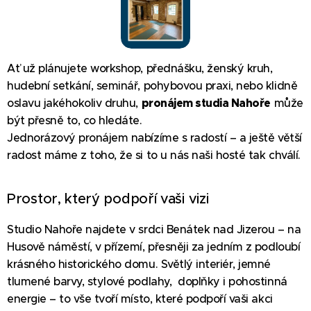
Ať už plánujete workshop, přednášku, ženský kruh,
hudební setkání, seminář, pohybovou praxi, nebo klidně
oslavu jakéhokoliv druhu,
pronájem studia Nahoře
může
být přesně to, co hledáte.
Jednorázový pronájem nabízíme s radostí – a ještě větší
radost máme z toho, že si to u nás naši hosté tak chválí.
Prostor, který podpoří vaši vizi
Studio Nahoře najdete v srdci Benátek nad Jizerou – na
Husově náměstí, v přízemí, přesněji za jedním z podloubí
krásného historického domu. Světlý interiér, jemné
tlumené barvy, stylové podlahy, doplňky i pohostinná
energie – to vše tvoří místo, které podpoří vaši akci